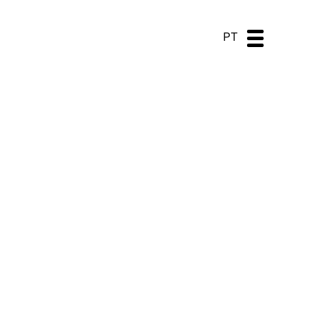
DE
ES
EN
PT
ALDEAMENTO TURÍSTICO