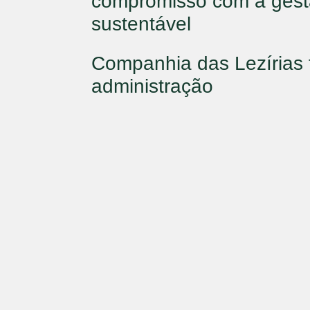
compromisso com a gestã
sustentável
Companhia das Lezírias
administração