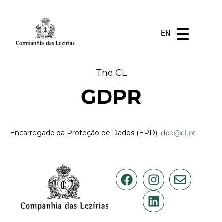
DE
ES
PT
EN
The CL
GDPR
Encarregado da Proteção de Dados (EPD):
dpo@cl.pt